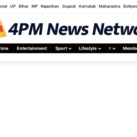
onal
UP
Bihar
MP
Rajasthan
Gujarat
Karnatak
Maharastra
Bollyw
rime
Entertainment
Sport
Lifestyle
≡
Membe