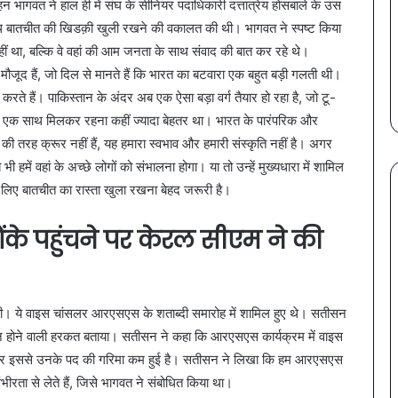
न भागवत ने हाल ही में संघ के सीनियर पदाधिकारी दत्तात्रेय होसबाले के उस
है?
खतरनाक
ल: SAS
March 30, 2026
February
साथ बातचीत की खिडक़ी खुली रखने की वकालत की थी। भागवत ने स्पष्ट किया
गर्मियों
बैक्टीरिया,
 पहली
पेट की समस्याओं से बचना है?
सावधान
में
गोरखपुर
ीं था, बल्कि वे वहां की आम जनता के साथ संवाद की बात कर रहे थे।
ड़ा
गर्मियों में डाइट में शामिल करें ये 7
खतरनाक
डाइट
की
जूद हैं, जो दिल से मानते हैं कि भारत का बटवारा एक बहुत बड़ी गलती थी।
सब्जियां
4 कंपन
में
4
े हैं। पाकिस्तान के अंदर अब एक ऐसा बड़ा वर्ग तैयार हो रहा है, जो टू-
शामिल
कंपनियों
का एक साथ मिलकर रहना कहीं ज्यादा बेहतर था। भारत के पारंपरिक और
करें
के
 की तरह क्रूर नहीं हैं, यह हमारा स्वभाव और हमारी संस्कृति नहीं है। अगर
ये
पानी
7
पर
भी हमें वहां के अच्छे लोगों को संभालना होगा। या तो उन्हें मुख्यधारा में शामिल
सब्जियां
लगी
के लिए बातचीत का रास्ता खुला रखना बेहद जरूरी है।
रोक
ोंके पहुंचने पर केरल सीएम ने की
ग की। ये वाइस चांसलर आरएसएस के शताब्दी समारोह में शामिल हुए थे। सतीसन
न होने वाली हरकत बताया। सतीसन ने कहा कि आरएसएस कार्यक्रम में वाइस
ी और इससे उनके पद की गरिमा कम हुई है। सतीसन ने लिखा कि हम आरएसएस
ंभीरता से लेते हैं, जिसे भागवत ने संबोधित किया था।