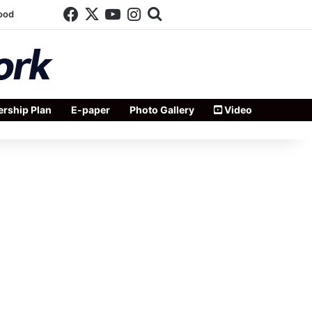
Facebook
X
YouTube
Instagram
Search for
ood
rship Plan
E-paper
Photo Gallery
Video