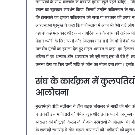
January 9, 2026
नागरिकों के साथ बातचीत के दरवाजे हमेशा खुले रहने चाहिए। मोह
SAS
व्यापारियों को राहत की पह
बयान का खुलकर समर्थन किया, जिसमें उन्होंने पाकिस्तान के 
नगर
नगर में ट्रेडर्स कमीशन की
में
कि होसबाले का इशारा पाकिस्तान की सत्ता या सरकार की तरफ नह
बैठक, केजरीवाल–मान का ब
ट्रेडर्स
आरएसएस प्रमुख ने कहा कि पाकिस्तान में आज भी ऐसे कई लोग मौ
कदम
कमीशन
वहां के कई पत्रकार और आम नागरिक संघ के काम की तारीफ भी करत
की
नेशन थ्योरी के खिलाफ है और जिसका मानना है कि दोनों देशों 
पहली
मानवीय मूल्यों का हवाला देते हुए मोहन भागवत ने कहा, हम हिटलर
बैठक,
केजरीवाल–
भविष्य में हम अन्याय और अत्याचार को पूरी तरह हरा भी देते हैं, तब 
मान
करना होगा या फिर उन्हें शांति से जीने का मौका देना होगा। इस
का
बड़ा
संघ के कार्यक्रम में कुलपतिय
कदम
आलोचना
मुख्यमंत्री वीडी सतीसन ने तीन वाइस चांसलर से माफ़ी की मां
ने उनकी इस भागीदारी को गंभीर चूक और उनके पद के अनुरूप 
चांसलर की मौजूदगी केरल की शैक्षिक परंपराओं के खिलाफ थ
के शताब्दी समारोह में तीन वाइस-चांसलरों की भागीदारी को बहुत ग