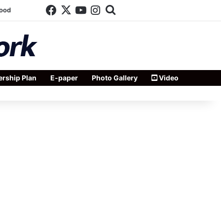
Facebook
X
YouTube
Instagram
Search for
wood
rship Plan
E-paper
Photo Gallery
Video