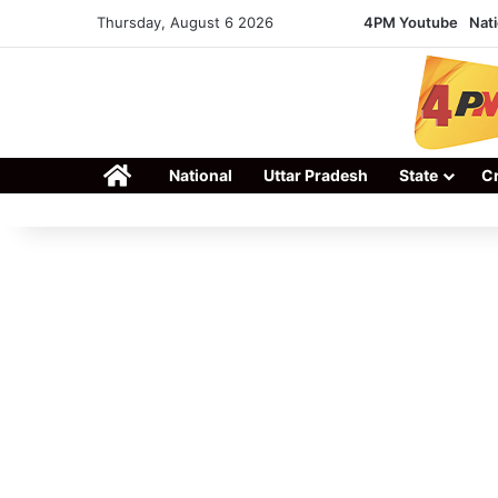
Thursday, August 6 2026
4PM Youtube
Nati
Home
National
Uttar Pradesh
State
C