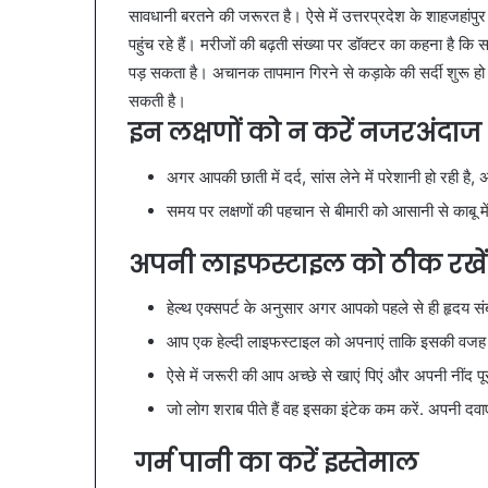
व्यापारियों को 
सावधानी बरतने की जरूरत है। ऐसे में उत्तरप्रदेश के शाहजहांपुर
नगर
नगर में ट्रेडर्
में
पहुंच रहे हैं। मरीजों की बढ़ती संख्या पर डॉक्टर का कहना है कि
बैठक, केजरीवा
ट्रेडर्स
पड़ सकता है। अचानक तापमान गिरने से कड़ाके की सर्दी शुरू हो 
कदम
कमीशन
सकती है।
की
इन लक्षणों को न करें नजरअंदाज
पहली
बैठक,
अगर आपकी छाती में दर्द, सांस लेने में परेशानी हो रही 
केजरीवाल–
मान
समय पर लक्षणों की पहचान से बीमारी को आसानी से काबू म
का
बड़ा
अपनी लाइफस्टाइल को ठीक रखें
कदम
हेल्थ एक्सपर्ट के अनुसार अगर आपको पहले से ही हृदय सं
आप एक हेल्दी लाइफस्टाइल को अपनाएं ताकि इसकी वजह स
ऐसे में जरूरी की आप अच्छे से खाएं पिएं और अपनी नींद पूर
जो लोग शराब पीते हैं वह इसका इंटेक कम करें. अपनी दव
गर्म पानी का करें इस्तेमाल