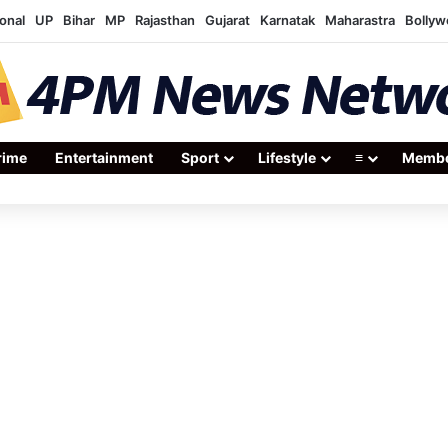
onal
UP
Bihar
MP
Rajasthan
Gujarat
Karnatak
Maharastra
Bolly
rime
Entertainment
Sport
Lifestyle
≡
Membe