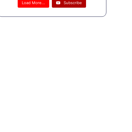
यों से मिले
Load More...
Subscribe
राहुल गांधी
मोदी-शाह
पर साधा
निशाना