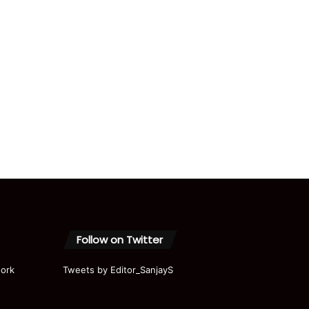
Follow on Twitter
ork
Tweets by Editor_SanjayS