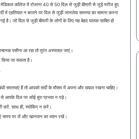
राहत की पहल: SAS
March 30, 2026
 मेडिकल कॉलेज में रोजाना 40 से 50 दिल से जुड़ी बीमारी से जुड़े मरीज हुए
गर्मियों
स कमीशन की पहली
पेट की समस्याओं से बचना है?
में
 सर्दी में एहतियात न बरतने पर दिल से जुड़ी जानलेवा समस्या का सामना करना
ल–मान का बड़ा
गर्मियों में डाइट में शामिल करें ये 7
डाइट
गई है। जो दिल से जुड़ी बीमारी के लोगों के लिए यह बेहद घातक साबित हो
सब्जियां
में
शामिल
करें
ये
है, अचानक पसीना आ रहा तो तुरंत अस्पताल जाएं।
7
सब्जियां
ें किया जा सकता है।
बंधी समस्याएं हैं तो आपको सर्दी के मौसम में अपना और ख्याल रखना चाहिए।
े आपके दिल पर कोई बुरा प्रभाव न पड़े।
ी करें. साथ ही, स्मोकिंग न करें।
ाएं समय पर लें और खानपान का ध्यान रखें।