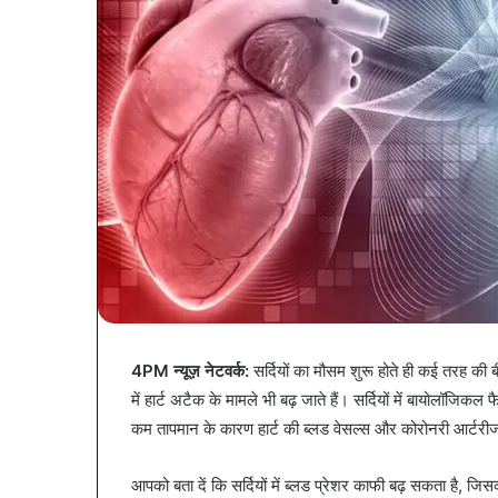
4PM न्यूज़ नेटवर्क:
सर्दियों का मौसम शुरू होते ही कई तरह की 
व्यापारियों
में हार्ट अटैक के मामले भी बढ़ जाते हैं। सर्दियों में बायोलॉजिकल
को
राहत
कम तापमान के कारण हार्ट की ब्लड वेसल्स और कोरोनरी आर्टरी
की
पहल:
January 9, 2026
आपको बता दें कि सर्दियों में ब्लड प्रेशर काफी बढ़ सकता है, जि
SAS