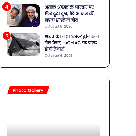
अतीक अहमद के परिवार पर
फिर टूटा दुख, बेटे आबान की
सड़क हादसे में मौत
August 6, 2026
भारत का नया ‘काल’ ड्रोन बना
गेम चेंजर, LoC-LAC पर जल्द
होगी तैनाती
August 6, 2026
Photo Gallery
सावधान!
बॉलीवुड
बोतलबंद
की
पानी
तलाकशुदा
में
हसीनाएं,
मिला
इतने
खतरनाक
साल