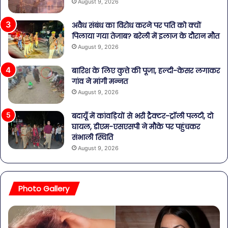
August 9, 2026
अवैध संबंध का विरोध करने पर पति को क्यों
पिलाया गया तेजाब? बरेली में इलाज के दौरान मौत
August 9, 2026
बारिश के लिए कुत्ते की पूजा, हल्दी-केसर लगाकर
गांव ने मांगी मन्नत
August 9, 2026
बदायूँ में कांवड़ियों से भरी ट्रैक्टर-ट्रॉली पलटी, दो
घायल, डीएम-एसएसपी ने मौके पर पहुंचकर
संभाली स्थिति
August 9, 2026
Photo Gallery
बॉलीवुड
शि
की
पार्