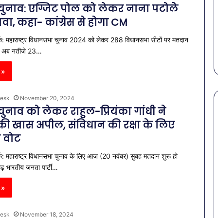
र चुनाव: एग्जिट पोल को लेकर नाना पटोले
है?
राहत की पहल: SAS
March 30, 2026
गर्मियों
वा, कहा- कांग्रेस से होगा CM
स कमीशन की पहली
पेट की समस्याओं से बचना है?
में
ल–मान का बड़ा
गर्मियों में डाइट में शामिल करें ये 7
्क: महाराष्ट्र विधानसभा चुनाव 2024 को लेकर 288 विधानसभा सीटों पर मतदान
डाइट
सब्जियां
में
है। अब नतीजे 23…
शामिल
करें
 »
ये
7
esk
November 20, 2024
सब्जियां
र चुनाव को लेकर राहुल-प्रियंका गांधी ने
 की खास अपील, संविधान की रक्षा के लिए
ं वोट
क: महाराष्ट्र विधानसभा चुनाव के लिए आज (20 नवंबर) सुबह मतदान शुरू हो
ूढ़ भारतीय जनता पार्टी…
 »
esk
November 18, 2024