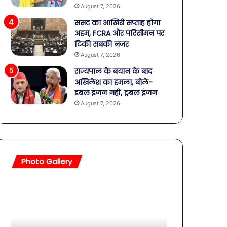
August 7, 2026
संसद का आखिरी सप्ताह होगा
अहम, FCRA और परिसीमन पर
टिकी सबकी नजर
August 7, 2026
राज्यपाल के बयान के बाद
अखिलेश का हमला, बोले-
डबल इंजन नहीं, ट्रबल इंजन
August 7, 2026
Photo Gallery
सावधान!
बॉलीवुड
बोतलबंद
की
पानी
तलाकशुदा
में
हसीनाएं,
मिला
इतने