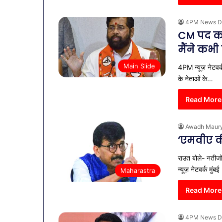
4PM News D
CM पद को
मैंने कभी
Main Slide
4PM न्यूज़ नेटवर्क
के नेताओं के…
Read More
Awadh Maur
‘एमवीए क
राउत बोले- नतीजों
न्यूज़ नेटवर्क मुं
Maharastra
व्यापारियों
को
Read More
राहत
की
4PM News D
पहल: