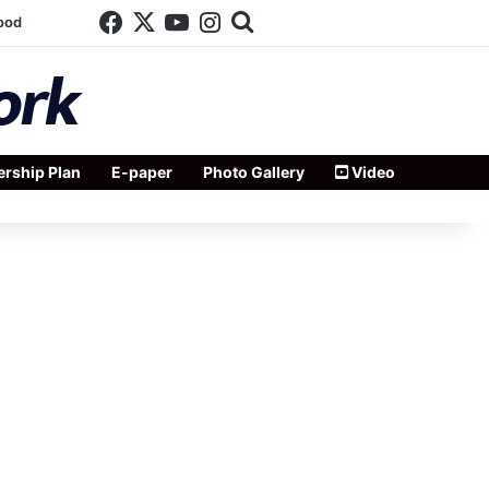
Facebook
X
YouTube
Instagram
Search for
ood
rship Plan
E-paper
Photo Gallery
Video