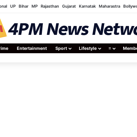
onal
UP
Bihar
MP
Rajasthan
Gujarat
Karnatak
Maharastra
Bollyw
rime
Entertainment
Sport
Lifestyle
≡
Membe