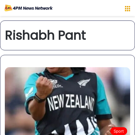
M
Rishabh Pant
Sport