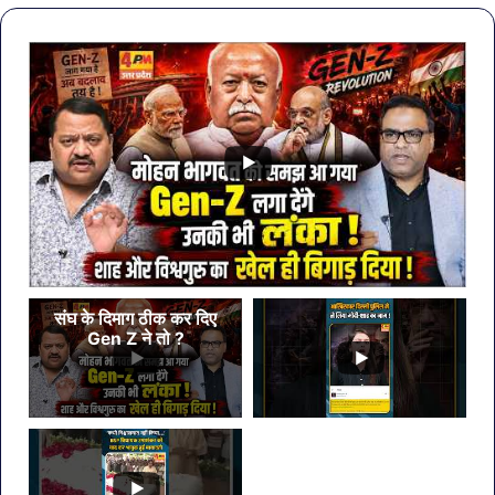
बैठक,
ये
केजरीवाल–
7
मान
सब्ज
का
बड़ा
कदम
संघ के दिमाग ठीक कर दिए
Gen Z ने तो ?