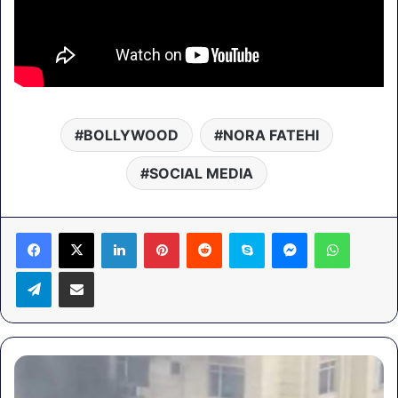
BOLLYWOOD
NORA FATEHI
SOCIAL MEDIA
LinkedIn
Pinterest
Reddit
Skype
Messenger
WhatsA
Telegram
Share via Email