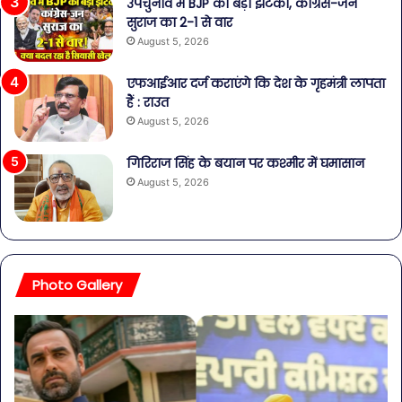
उपचुनाव में BJP को बड़ा झटका, कांग्रेस-जन
सुराज का 2-1 से वार
August 5, 2026
एफआईआर दर्ज कराएंगे कि देश के गृहमंत्री लापता
हैं : राउत
August 5, 2026
गिरिराज सिंह के बयान पर कश्मीर में घमासान
August 5, 2026
Photo Gallery
व्यापारियों
पेट
को
की
राहत
समस
की
से
पहल:
बच