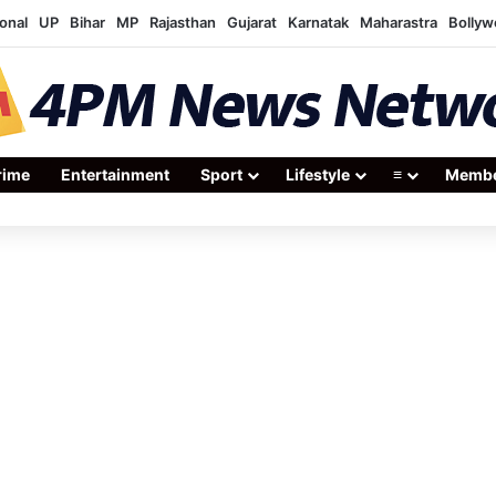
onal
UP
Bihar
MP
Rajasthan
Gujarat
Karnatak
Maharastra
Bolly
rime
Entertainment
Sport
Lifestyle
≡
Membe