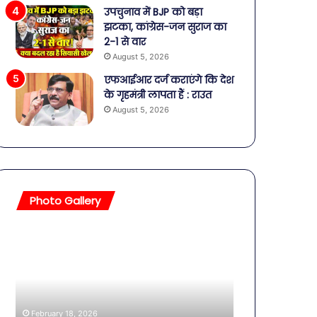
उपचुनाव में BJP को बड़ा
झटका, कांग्रेस-जन सुराज का
2-1 से वार
August 5, 2026
एफआईआर दर्ज कराएंगे कि देश
के गृहमंत्री लापता हैं : राउत
August 5, 2026
Photo Gallery
सावधान!
बॉलीवुड
बोतलबंद
की
पानी
तलाकशुदा
में
हसीनाएं,
मिला
इतने
खतरनाक
साल
February 18, 2026