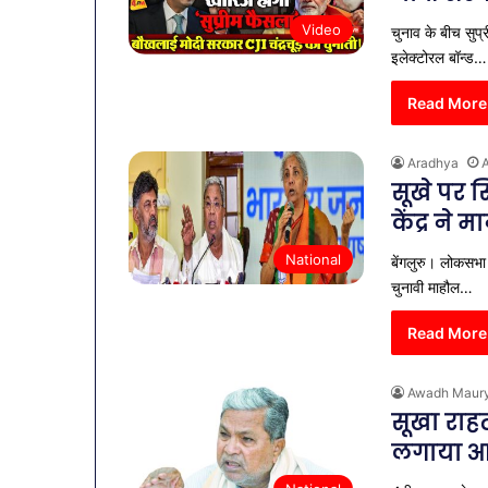
Video
चुनाव के बीच सुप
इलेक्टोरल बॉन्ड…
Read More
Aradhya
A
सूखे पर स
केंद्र ने 
National
बेंगलुरु। लोकसभा 
चुनावी माहौल…
Read More
Awadh Maur
सूखा राहत
लगाया आर