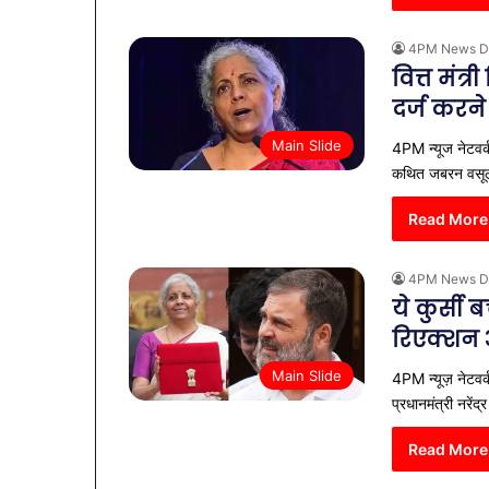
4PM News D
वित्त मंत
दर्ज करने
Main Slide
4PM न्यूज नेटवर्क:
कथित जबरन वसू
Read More
4PM News D
ये कुर्सी
रिएक्शन
व्यापारियों
Main Slide
4PM न्यूज़ नेटवर्क
को
राहत
प्रधानमंत्री नरेंद
की
पहल:
Read More
January 9, 2026
SAS
व्यापारियों को 