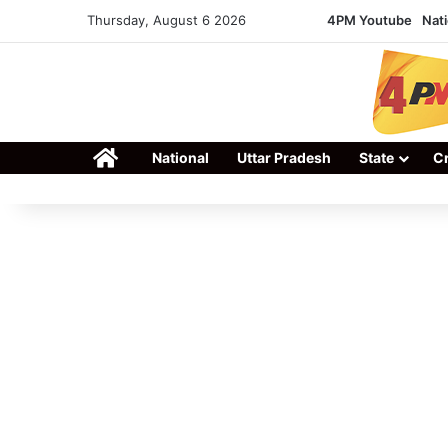
Thursday, August 6 2026
4PM Youtube
Nati
Home
National
Uttar Pradesh
State
C