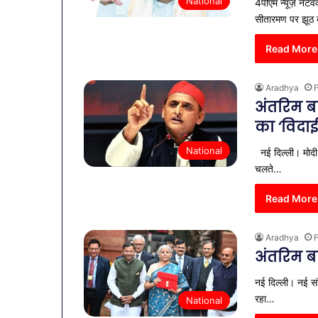
National
4पीएम न्यूज़ नेटवर्
सीतारमण पर झूठ
Read More
Aradhya
F
अंतरिम ब
का ‘विदाई
National
नई दिल्ली। मोदी
चलते…
Read More
Aradhya
F
अंतरिम बज
नई दिल्ली। नई स
रहा…
National