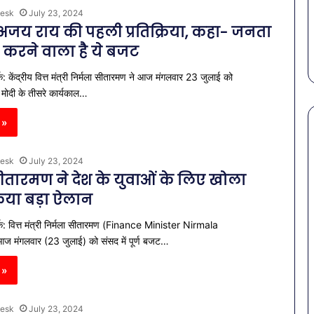
गर्मियों
स कमीशन की पहली
पेट की समस्याओं से बचना है?
esk
July 23, 2024
में
ल–मान का बड़ा
गर्मियों में डाइट में शामिल करें ये 7
जय राय की पहली प्रतिक्रिया, कहा- जनता
डाइट
सब्जियां
में
त करने वाला है ये बजट
शामिल
: केंद्रीय वित्त मंत्री निर्मला सीतारमण ने आज मंगलवार 23 जुलाई को
करें
ये
्र मोदी के तीसरे कार्यकाल…
7
सब्जियां
 »
esk
July 23, 2024
सीतारमण ने देश के युवाओं के लिए खोला
किया बड़ा ऐलान
क: वित्त मंत्री निर्मला सीतारमण (Finance Minister Nirmala
मंगलवार (23 जुलाई) को संसद में पूर्ण बजट…
 »
esk
July 23, 2024