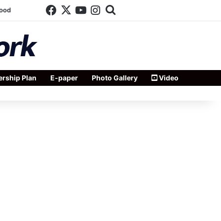
Facebook
X
YouTube
Instagram
Search for
wood
rship Plan
E-paper
Photo Gallery
Video