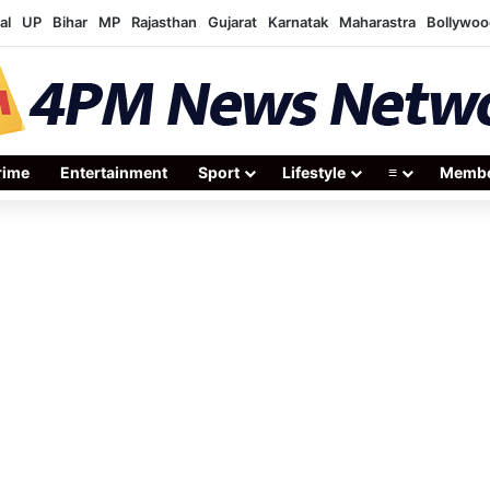
al
UP
Bihar
MP
Rajasthan
Gujarat
Karnatak
Maharastra
Bollywoo
rime
Entertainment
Sport
Lifestyle
≡
Membe