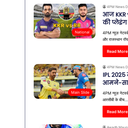
4PM News D
आज KKR v
की प्लेइं
National
4PM न्यूज़ नेटवर
और राजस्थान रॉ
Read More
4PM News D
IPL 2025 
आमने-सा
व्यापारियों
Main Slide
4PM न्यूज़ नेटवर
को
आरसीबी के बीच…
राहत
की
Read More
पहल:
January 9, 2026
SAS
व्यापारियों को 
नगर
Awadh Maur