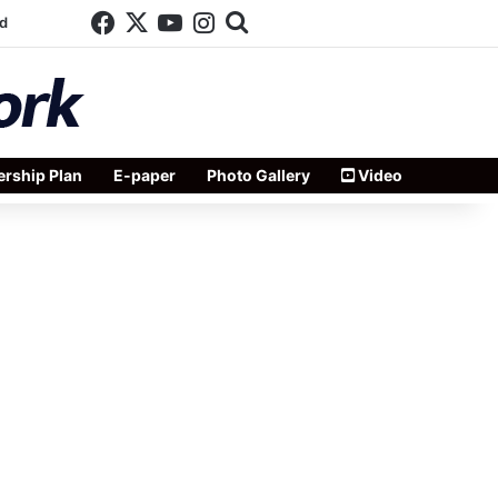
Facebook
X
YouTube
Instagram
Search for
d
rship Plan
E-paper
Photo Gallery
Video