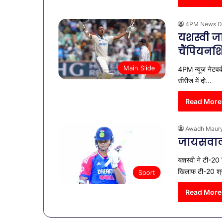
4PM News D
यशस्वी जा
चैंपियनश
Main Slide
4PM न्यूज नेटवर्
सीरीज में दो…
Read More
Awadh Maur
जायसवाल 
यशस्वी ने टी-20 र
खिलाफ टी-20 श्रृ
Sport
Read More