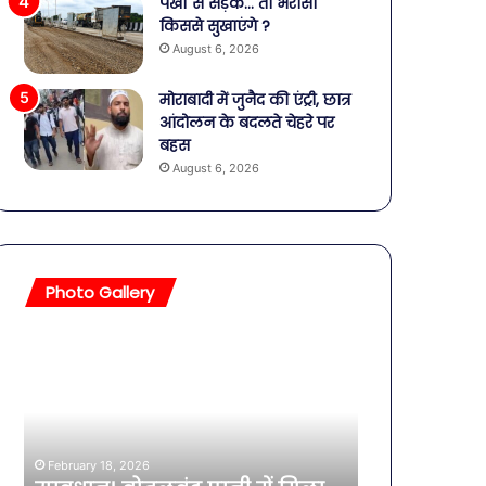
पंखों से सड़क… तो भरोसा
किससे सुखाएंगे ?
August 6, 2026
मोराबादी में जुनैद की एंट्री, छात्र
आंदोलन के बदलते चेहरे पर
बहस
August 6, 2026
Photo Gallery
सावधान!
बॉलीवुड
बोतलबंद
की
पानी
तलाकशुदा
में
हसीनाएं,
मिला
इतने
खतरनाक
साल
February 18, 2026
बैक्टीरिया,
की