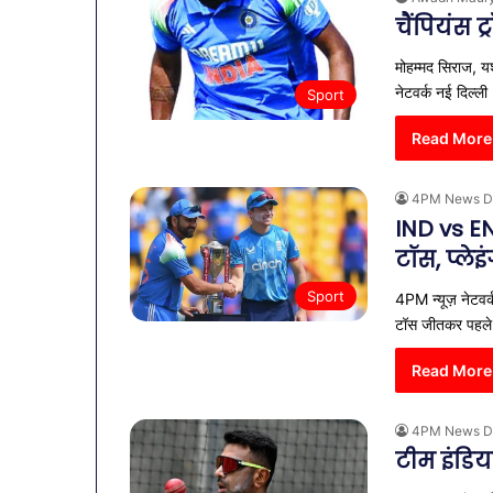
नगर में ट्रेडर्
में
चैंपियंस 
बैठक, केजरीवा
ट्रेडर्स
कदम
कमीशन
मोहम्मद सिराज, यश
की
नेटवर्क नई दिल्
Sport
पहली
बैठक,
Read More
केजरीवाल–
मान
का
4PM News D
बड़ा
IND vs EN
कदम
टॉस, प्ले
Sport
4PM न्यूज़ नेटवर्
टॉस जीतकर पहल
Read More
4PM News D
टीम इंडिय