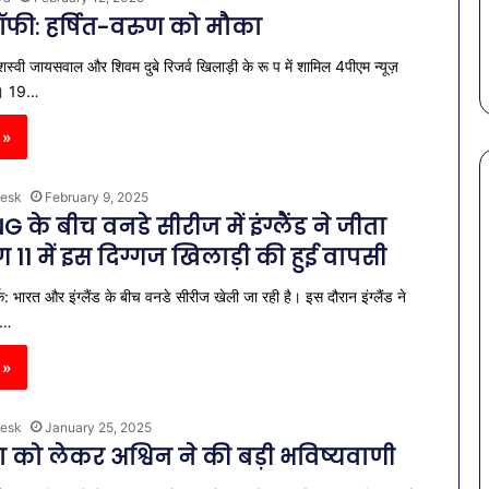
स कमीशन की पहली
पेट की समस्याओं से बचना है?
में
ट्रॉफी: हर्षित-वरुण को मौका
ल–मान का बड़ा
गर्मियों में डाइट में शामिल करें ये 7
डाइट
सब्जियां
में
स्वी जायसवाल और शिवम दुबे रिजर्व खिलाड़ी के रू प में शामिल 4पीएम न्यूज़
शामिल
ली। 19…
करें
ये
 »
7
सब्जियां
esk
February 9, 2025
G के बीच वनडे सीरीज में इंग्लैंड ने जीता
इंग 11 में इस दिग्गज खिलाड़ी की हुई वापसी
क: भारत और इंग्लैंड के बीच वनडे सीरीज खेली जा रही है। इस दौरान इंग्लैंड ने
े…
 »
esk
January 25, 2025
ा को लेकर अश्विन ने की बड़ी भविष्यवाणी