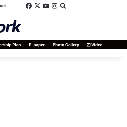
Facebook
X
YouTube
Instagram
Search for
ood
rship Plan
E-paper
Photo Gallery
Video