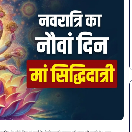
पेट
की
समस्याओं
से
बचना