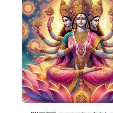
व्यापारियों
को
राहत
की
पहल: