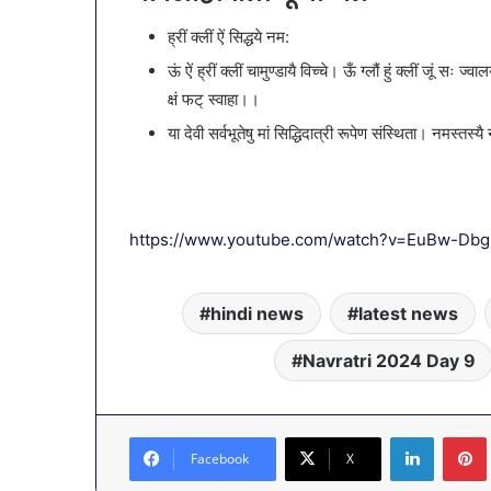
ह्रीं क्लीं ऐं सिद्धये नम:
ऊं ऐं ह्रीं क्लीं चामुण्डायै विच्चे। ऊँ ग्लौं हुं क्लीं जूं सः ज
क्षं फट् स्वाहा।।
या देवी सर्वभू‍तेषु मां सिद्धिदात्री रूपेण संस्थिता। नमस्तस
https://www.youtube.com/watch?v=EuBw-Dbg
hindi news
latest news
Navratri 2024 Day 9
LinkedIn
Facebook
X