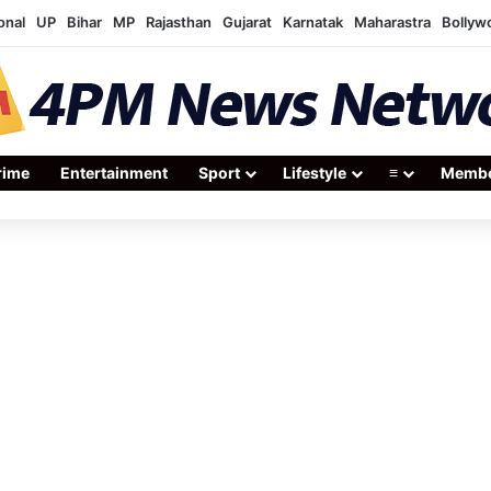
onal
UP
Bihar
MP
Rajasthan
Gujarat
Karnatak
Maharastra
Bollyw
rime
Entertainment
Sport
Lifestyle
≡
Membe