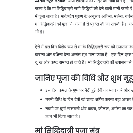
4PM न्यूज नेटवर्क:
आज शारदीय नवरात्रि का नौवां दिन है। नवरात्
January 9, 2026
SAS
व्यापारियों को 
जाता है कि मां सिद्धिदात्री सभी सिद्धियों को देने वाली मानी जाती
नगर
नगर में ट्रेडर्
में पूजा जाता है। मार्केण्डेय पुराण के अनुसार अणिमा, महिमा, गरिम
में
बैठक, केजरीवा
ट्रेडर्स
मां सिद्धिदात्री की पूजा से आसानी से प्राप्त की जा सकती हैं। आपक
कदम
कमीशन
भी है।
की
पहली
ऐसे में इस दिन विशेष रूप से मां के सिद्धिदात्री रूप की उपासना
बैठक,
कराना और दक्षिणा देना अत्यंत शुभ माना जाता है। इस दिन व्रत क
केजरीवाल–
मान
दुःख और कष्ट समाप्त हो जाते हैं। मां सिद्धिदात्री की उपासना स
का
बड़ा
जानिए पूजा की विधि और शुभ मुहूर
कदम
इस दिन कमल के पुष्प पर बैठी हुई देवी का ध्यान करें और उन
नवमी तिथि के दिन देवी को शहद अर्पित करना बड़ा अच्छा है
नवमी पर दुर्गा सप्तशती और कवच, कीलक, अर्गला का पाठ क
हवन भी किया जाता है।
मां सिद्धिदात्री पूजा मंत्र