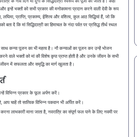
रि के नौवें दिन मां दुर्गा के सिद्धिदात्री स्वरूप की पूजा की जाती है। कहा
है?
राहत की पहल: SAS
 हैं और इन्हें भक्तों को सभी प्रकार की मनोकामना प्रदान करने वाली देवी के रूप
March 30, 2026
गर्मियों
स कमीशन की पहली
पेट की समस्याओं से बचना है?
ा, लघिमा, प्राप्ति, प्रकाम्य, ईशित्व और वशित्व, कुल आठ सिद्धियां हैं, जो कि
में
ल–मान का बड़ा
गर्मियों में डाइट में शामिल करें ये 7
डाइट
ो बता दें कि मां सिद्धिदात्री का हिमाचल के नंदा पर्वत पर प्रसिद्ध तीर्थ स्थल
सब्जियां
में
शामिल
करें
 के साथ कन्या पूजन का भी महत्व है। नौ कन्याओं का पूजन कर उन्हें भोजन
ये
रने वाले भक्तों को मां की विशेष कृपा प्राप्त होती है और उनके जीवन के सभी
7
सब्जियां
े जीवन में सफलता और समृद्धि का मार्ग खुलता है।
्त
्हें विभिन्न प्रकार के फूल अर्पण करें।
, आप चाहें तो सात्विक विभिन्न पकवान भी अर्पित करें।
रना लाभकारी माना जाता है, नवरात्रि का संपूर्ण फल पाने के लिए नवमी पर