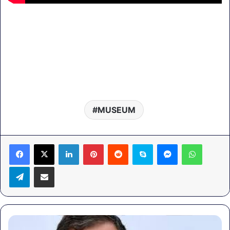
MUSEUM
LinkedIn
Pinterest
Reddit
Skype
Messenger
WhatsA
Telegram
Share via Email