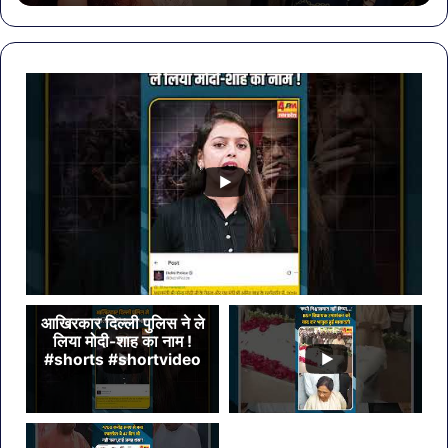
खा
मेहं
डि
आखिरकार दिल्ली पुलिस ने ले
लिया मोदी-शाह का नाम !
#shorts #shortvideo